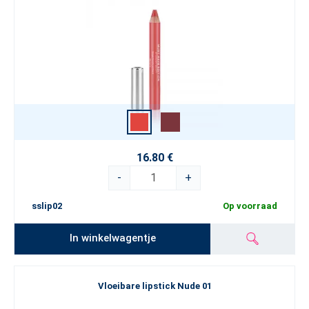
16.80 €
-
+
sslip02
Op voorraad
In winkelwagentje
Vloeibare lipstick Nude 01