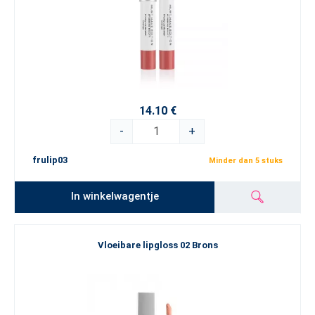
14.10 €
-
+
frulip03
Minder dan 5 stuks
In winkelwagentje
Vloeibare lipgloss 02 Brons