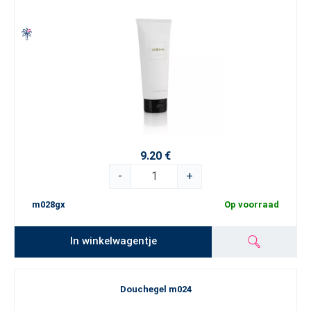
9.20 €
-
+
m028gx
Op voorraad
In winkelwagentje
Douchegel m024