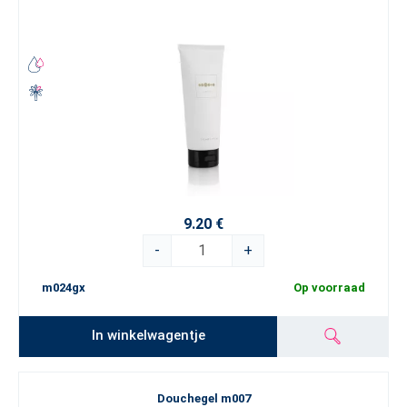
9.20 €
-
+
m024gx
Op voorraad
In winkelwagentje
Douchegel m007