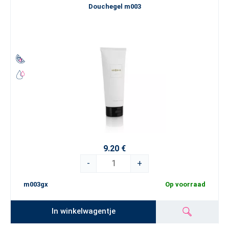
Douchegel m003
9.20 €
-
+
m003gx
Op voorraad
In winkelwagentje