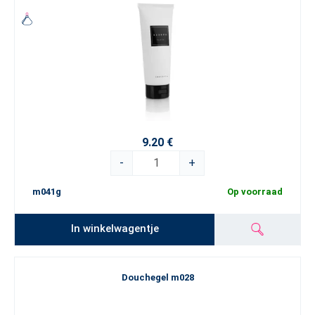
9.20 €
-
+
m041g
Op voorraad
In winkelwagentje
Douchegel m028