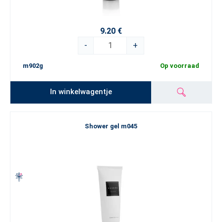
9.20 €
-
+
m902g
Op voorraad
In winkelwagentje
Shower gel m045