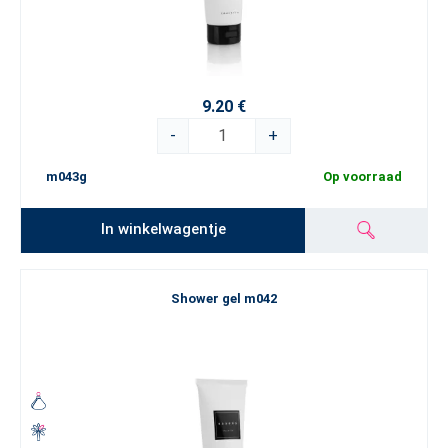
9.20 €
-
+
m043g
Op voorraad
In winkelwagentje
Shower gel m042