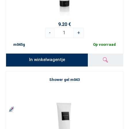
9.20 €
-
+
m045g
Op voorraad
In winkelwagentje
Shower gel m043