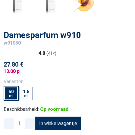
Damesparfum w910
w91050
4.8
(41×)
27.80 €
13.00 p
Varianten
50
1.5
ml
ml
Beschikbaarheid:
Op voorraad
In winkelwagentje