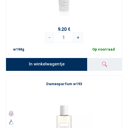
9.20 €
-
+
w194g
Op voorraad
In winkelwagentje
Damesparfum w193