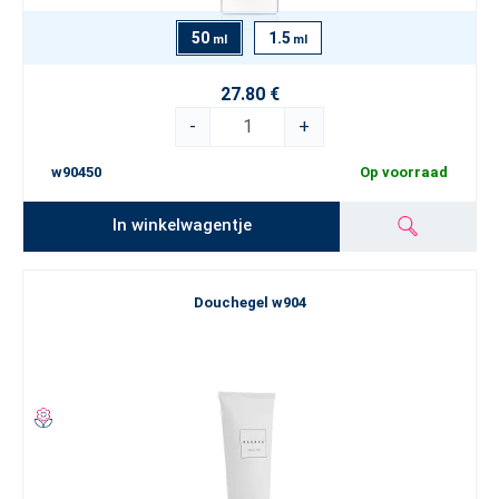
50
1.5
ml
ml
27.80 €
-
+
w90450
Op voorraad
In winkelwagentje
Douchegel w904