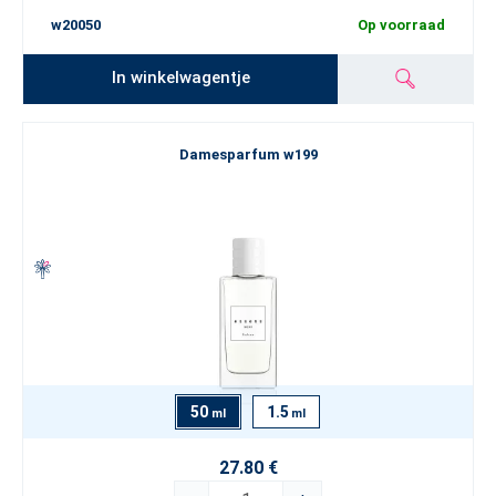
w20050
Op voorraad
In winkelwagentje
Damesparfum w199
50
1.5
ml
ml
27.80 €