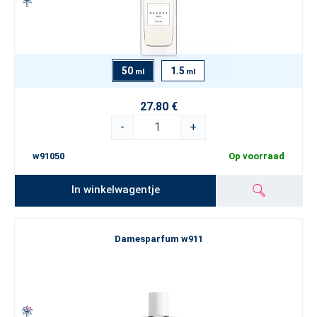
50
1.5
ml
ml
27.80 €
-
+
w91050
Op voorraad
In winkelwagentje
Damesparfum w911