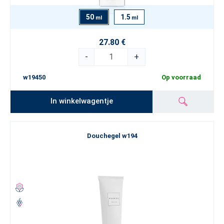
50
1.5
ml
ml
27.80 €
-
+
w19450
Op voorraad
In winkelwagentje
Douchegel w194