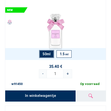
50ml
1.5
ml
35.40 €
-
+
w91450
Op voorraad
In winkelwagentje