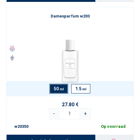
Damesparfum w203
50
1.5
ml
ml
27.80 €
-
+
w20350
Op voorraad