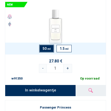
50
1.5
ml
ml
27.80 €
-
+
w91350
Op voorraad
In winkelwagentje
Passenger Princess