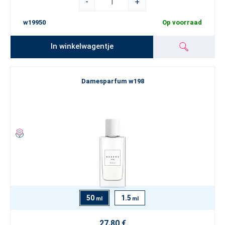
-
+
w19950
Op voorraad
In winkelwagentje
Damesparfum w198
50
1.5
ml
ml
27.80 €