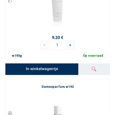
9.20 €
-
+
w193g
Op voorraad
In winkelwagentje
Damesparfum w192