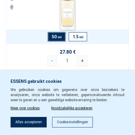
50
1.5
ml
ml
27.80 €
-
+
w19250
Op voorraad
ESSENS gebruikt cookies
In winkelwagentje
We gebruiken cookies om gegevens over onze bezoekers te
analyseren, onze website te verbeteren, gepersonaliseerde inhoud
weer te geven en u een geweldige website-ervaring te bieden.
Meer over cookies
Noodzakelijke accepteren
Douchegel w192
Alles accepteren
Cookie-instellingen