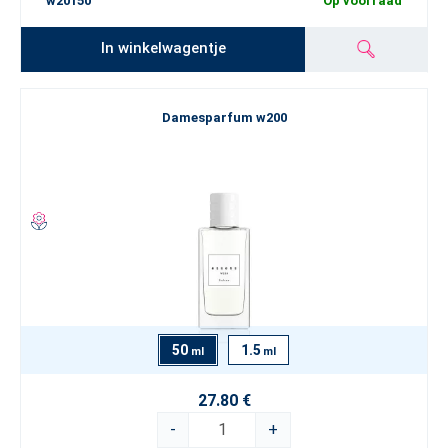
w20150
Op voorraad
In winkelwagentje
Damesparfum w200
50
1.5
ml
ml
27.80 €
-
+