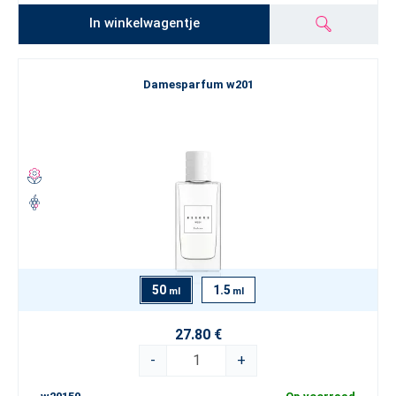
In winkelwagentje
Damesparfum w201
50
1.5
ml
ml
27.80 €
-
+