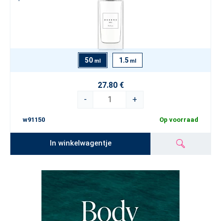
50
1.5
ml
ml
27.80 €
-
+
w91150
Op voorraad
In winkelwagentje