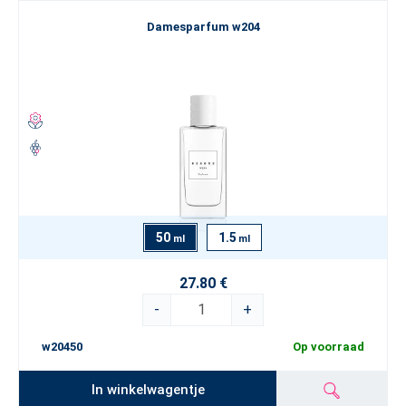
Damesparfum w204
50
1.5
ml
ml
27.80 €
-
+
w20450
Op voorraad
In winkelwagentje