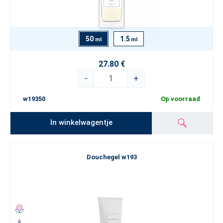
50
1.5
ml
ml
27.80 €
-
+
w19350
Op voorraad
In winkelwagentje
Douchegel w193