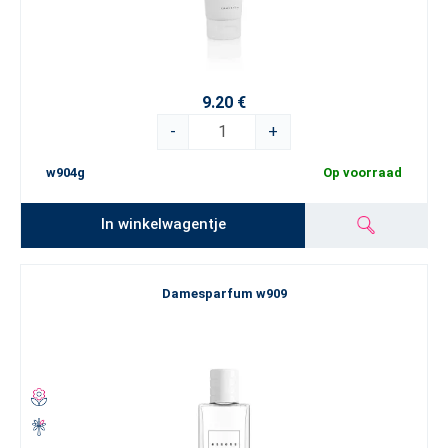
9.20 €
-
+
w904g
Op voorraad
In winkelwagentje
Damesparfum w909