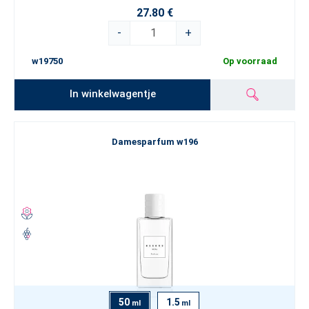
27.80 €
-
+
w19750
Op voorraad
In winkelwagentje
Damesparfum w196
50
1.5
ml
ml