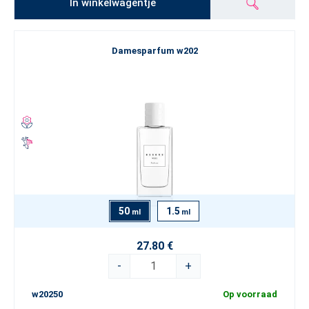
In winkelwagentje
Damesparfum w202
50
1.5
ml
ml
27.80 €
-
+
w20250
Op voorraad