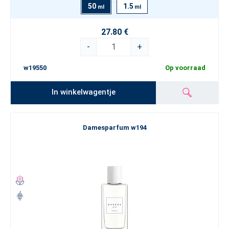
50
1.5
ml
ml
27.80 €
-
+
w19550
Op voorraad
In winkelwagentje
Damesparfum w194