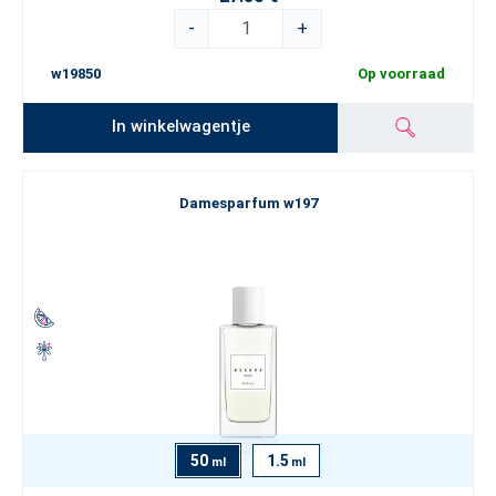
-
+
w19850
Op voorraad
In winkelwagentje
Damesparfum w197
50
1.5
ml
ml