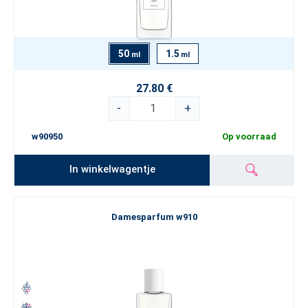
50
1.5
ml
ml
27.80 €
-
+
w90950
Op voorraad
In winkelwagentje
Damesparfum w910